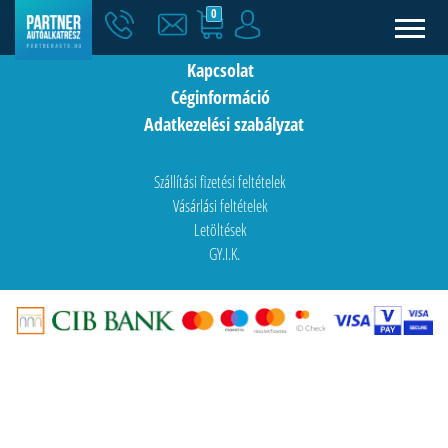
0
Hírek
Kapcsolat
Céginformáció
Adatkezelési szabályzat
Szállítási fizetési feltételek
Vásárlási feltételek
Letöltések
GY.I.K.