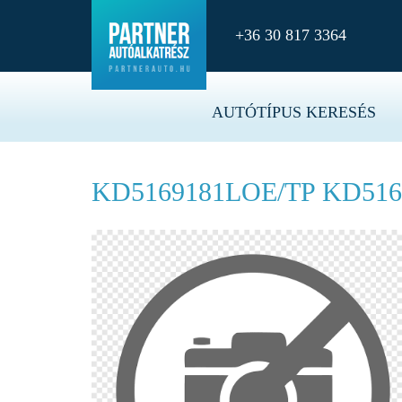
+36 30 817 3364
AUTÓTÍPUS KERESÉS
KD5169181LOE/TP KD51