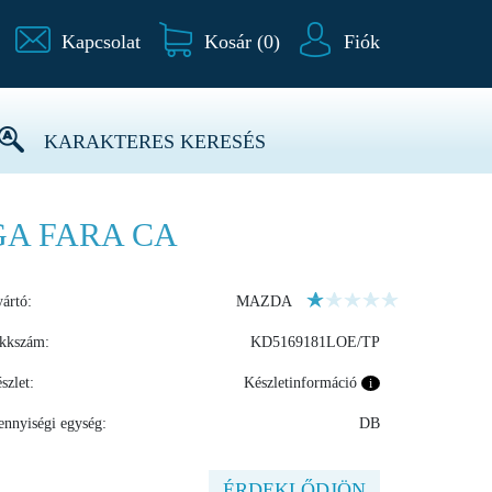
Kapcsolat
Kosár (
0
)
Fiók
KARAKTERES KERESÉS
GA FARA CA
ártó:
MAZDA
kkszám:
KD5169181LOE/TP
szlet:
Készletinformáció
i
nnyiségi egység:
DB
ÉRDEKLŐDJÖN