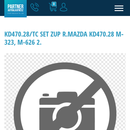
0
KD470.28/TC SET ZUP R.MAZDA KD470.28 M-
323, M-626 2.