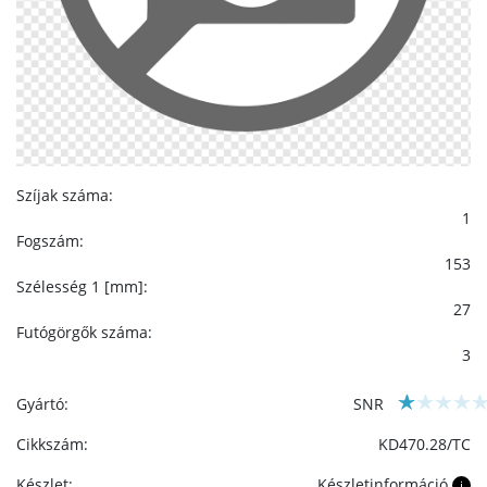
Szíjak száma:
1
Fogszám:
153
Szélesség 1 [mm]:
27
Futógörgők száma:
3
Gyártó:
SNR
Cikkszám:
KD470.28/TC
Készlet:
Készletinformáció
i