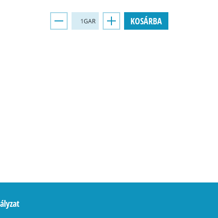
KOSÁRBA
GAR
ályzat