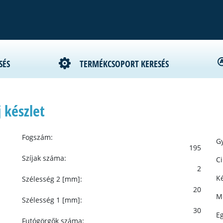
SÉS
TERMÉKCSOPORT KERESÉS
 készlet
Fogszám:
Gy
195
Szíjak száma:
C
2
Ké
Szélesség 2 [mm]:
20
M
Szélesség 1 [mm]:
30
E
Futógörgők száma: