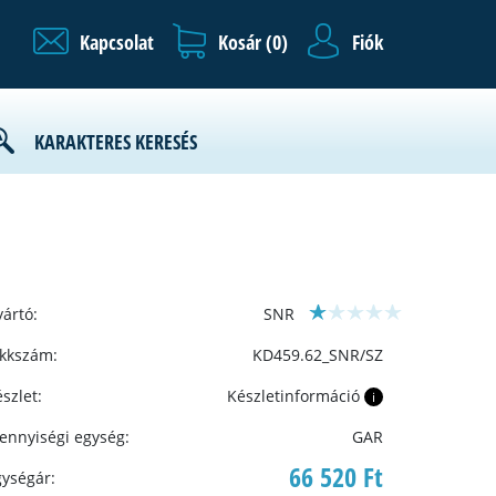
Kapcsolat
Kosár (
0
)
Fiók
KARAKTERES KERESÉS
ártó:
SNR
ikkszám:
KD459.62_SNR/SZ
szlet:
Készletinformáció
i
ennyiségi egység:
GAR
66 520 Ft
gységár: