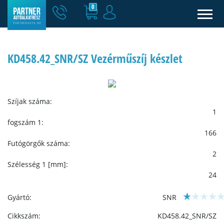
0
KD458.42_SNR/SZ Vezérműszíj készlet
Szíjak száma:
1
fogszám 1:
166
Futógörgők száma:
2
Szélesség 1 [mm]:
24
Gyártó:
SNR
Cikkszám:
KD458.42_SNR/SZ