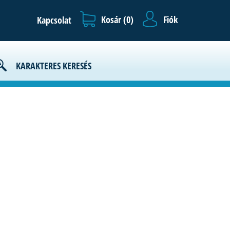
Kosár (
0
)
Fiók
Kapcsolat
ályzat
KARAKTERES KERESÉS
.I.K.