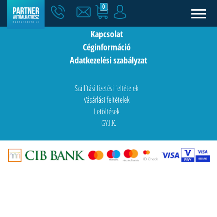
0
Hírek
Kapcsolat
Céginformáció
Adatkezelési szabályzat
Szállítási fizetési feltételek
Vásárlási feltételek
Letöltések
GY.I.K.