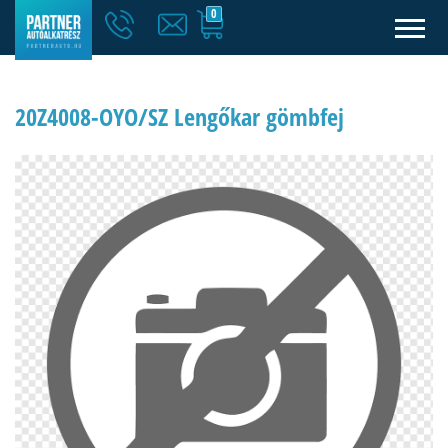
0
20Z4008-OYO/SZ Lengőkar gömbfej