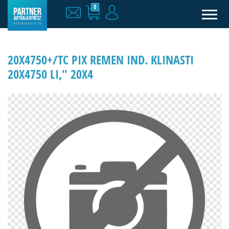
0
20X4750+/TC PIX REMEN IND. KLINASTI
20X4750 LI," 20X4