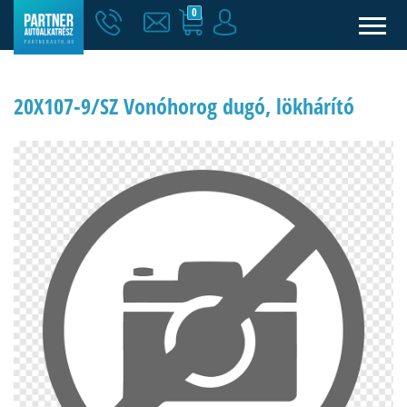
0
20X107-9/SZ Vonóhorog dugó, lökhárító