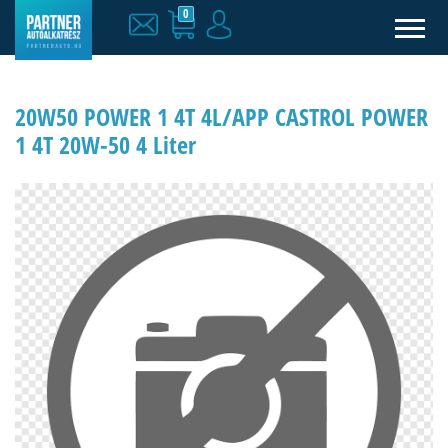
0
20W50 POWER 1 4T 4L/APP CASTROL POWER
1 4T 20W-50 4 Liter