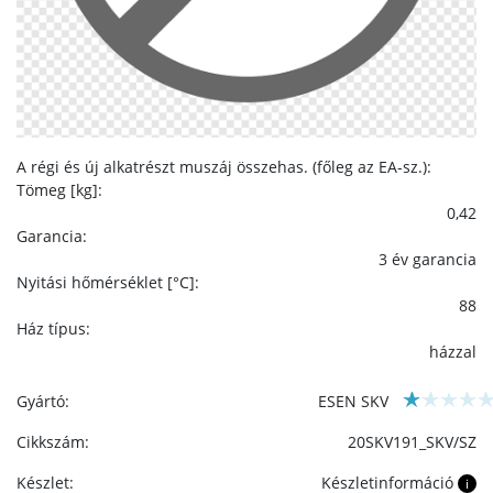
A régi és új alkatrészt muszáj összehas. (főleg az EA-sz.):
Tömeg [kg]:
0,42
Garancia:
3 év garancia
Nyitási hőmérséklet [°C]:
88
Ház típus:
házzal
Gyártó:
ESEN SKV
Cikkszám:
20SKV191_SKV/SZ
Készlet:
Készletinformáció
i