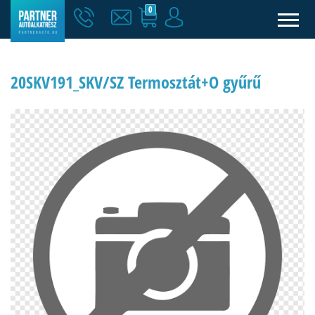
0
20SKV191_SKV/SZ Termosztát+O gyűrű