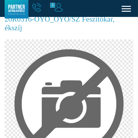
0
20R0316-OYO_OYO/SZ Feszítőkar,
ékszíj