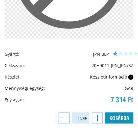
Gyártó:
JPN BLP
Cikkszám:
20H9011-JPN_JPN/SZ
Készlet:
Készletinformáció
i
Mennyiségi egység:
GAR
7 314 Ft
Egységár:
KOSÁRBA
GAR