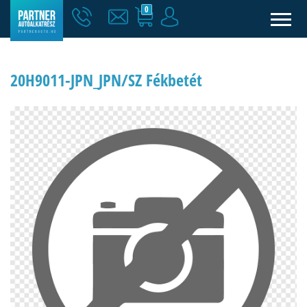
0
20H9011-JPN_JPN/SZ Fékbetét