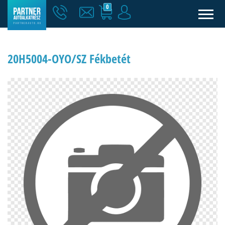
0
20H5004-OYO/SZ Fékbetét