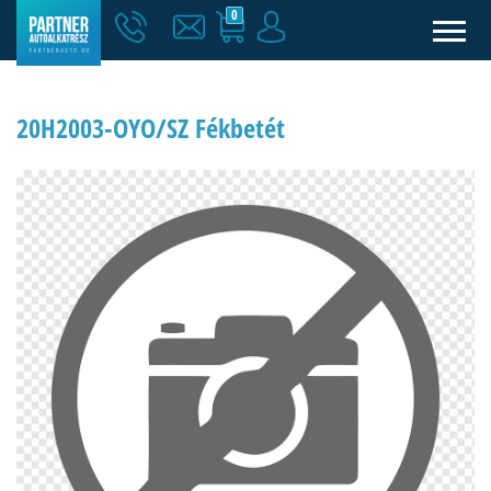
0
20H2003-OYO/SZ Fékbetét