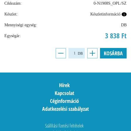
Cikkszám:
0-N1908S_OPL/SZ
Készlet:
Készletinformáció
i
Mennyiségi egység:
DB
3 838 Ft
Egységár:
KOSÁRBA
DB
Hírek
Kapcsolat
Céginformáció
Adatkezelési szabályzat
Szállítási fizetési feltételek