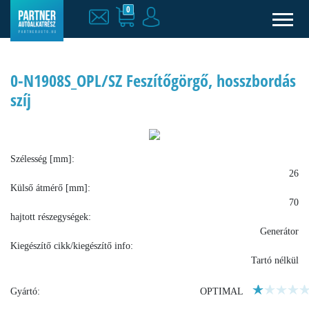
0
0-N1908S_OPL/SZ Feszítőgörgő, hosszbordás
szíj
Szélesség [mm]:
26
Külső átmérő [mm]:
70
hajtott részegységek:
Generátor
Kiegészítő cikk/kiegészítő info:
Tartó nélkül
Gyártó:
OPTIMAL