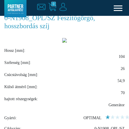
0
0-N1908_OPL/SZ Feszítőgörgő,
hosszbordás szíj
Hossz [mm]:
104
Szélesség [mm]:
26
Csúcstávolság [mm]:
54,9
Külső átmérő [mm]:
70
hajtott részegységek:
Generátor
Gyártó:
OPTIMAL
Cikkszám:
0-N1908_OPL/SZ