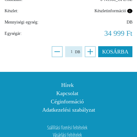
Készlet:
Készletinformáció
i
Mennyiségi egység:
DB
34 999 Ft
Egységár:
KOSÁRBA
DB
Hírek
Kapcsolat
Céginformáció
Adatkezelési szabályzat
Szállítási fizetési feltételek
Vásárlási feltételek