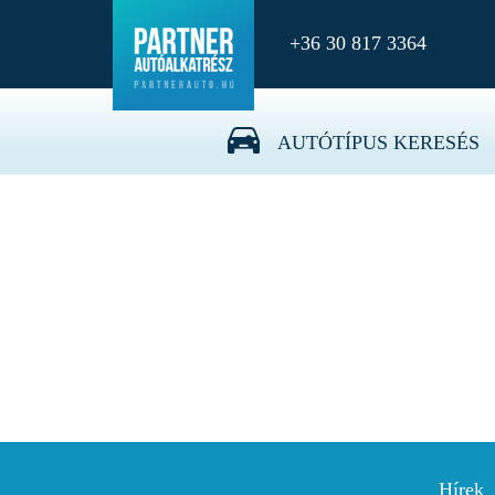
+36 30 817 3364
0-N1900_OPL/SZ Feszítőgörg
AUTÓTÍPUS KERESÉS
Hírek