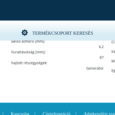
ő, hosszbordás szíj
Szélesség 1 [mm]:
Gy
TERMÉKCSOPORT KERESÉS
37,5
Belső átmérő [mm]:
C
6,2
Ké
Furattávolság [mm]:
87
M
hajtott részegységek:
Generátor
E
Kapcsolat
Céginformáció
Adatkezelési sza