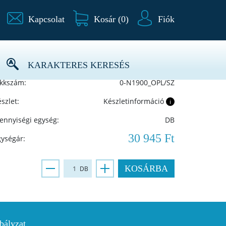
Kapcsolat
Kosár (
0
)
Fiók
ártó:
OPTIMAL
KARAKTERES KERESÉS
ikkszám:
0-N1900_OPL/SZ
szlet:
Készletinformáció
i
ennyiségi egység:
DB
30 945 Ft
gységár:
KOSÁRBA
DB
bályzat