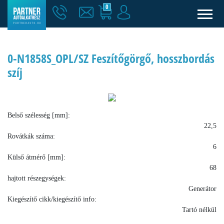
0
0-N1858S_OPL/SZ Feszítőgörgő, hosszbordás
szíj
Belső szélesség [mm]:
22,5
Rovátkák száma:
6
Külső átmérő [mm]:
68
hajtott részegységek:
Generátor
Kiegészítő cikk/kiegészítő info:
Tartó nélkül