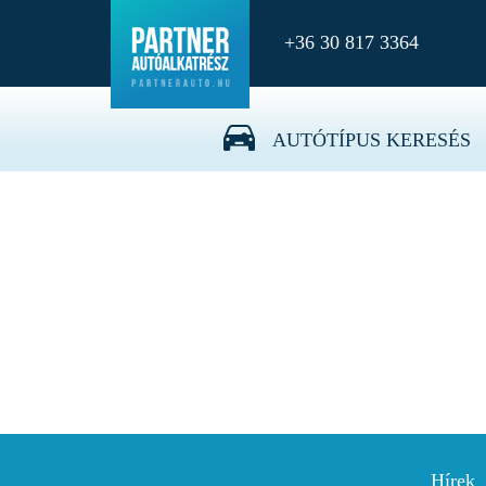
+36 30 817 3364
0-N1858_OPL/SZ Feszítőgörg
AUTÓTÍPUS KERESÉS
Hírek