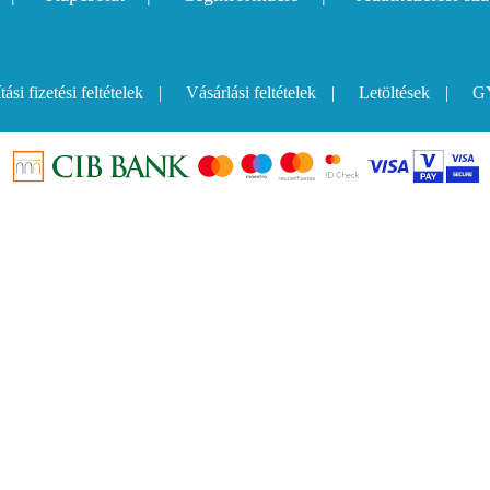
tási fizetési feltételek
Vásárlási feltételek
Letöltések
GY