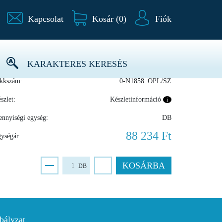
Kapcsolat
Kosár (
0
)
Fiók
ártó:
OPTIMAL
KARAKTERES KERESÉS
kkszám:
0-N1858_OPL/SZ
szlet:
Készletinformáció
i
nnyiségi egység:
DB
88 234 Ft
ységár:
KOSÁRBA
DB
bályzat