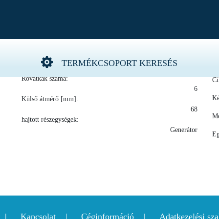
ő, hosszbordás szíj
Szélesség [mm]:
Gy
TERMÉKCSOPORT KERESÉS
46
Rovátkák száma:
Ci
6
Ké
Külső átmérő [mm]:
68
Me
hajtott részegységek:
Generátor
Eg
Kapcsolat
Céginformáció
Adatkezelési sza