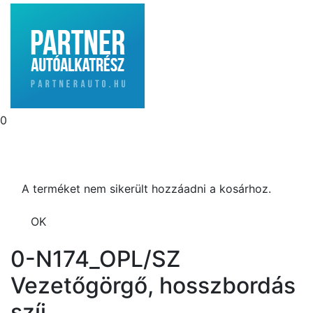
0
A terméket nem sikerült hozzáadni a kosárhoz.
OK
0-N174_OPL/SZ
Vezetőgörgő, hosszbordás
szíj