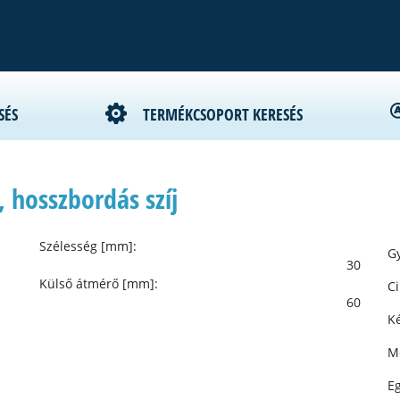
SÉS
TERMÉKCSOPORT KERESÉS
 hosszbordás szíj
Szélesség [mm]:
Gy
30
Külső átmérő [mm]:
C
60
Ké
M
E