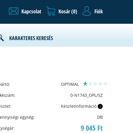
Kapcsolat
Kosár (
0
)
Fiók
KARAKTERES KERESÉS
ártó:
OPTIMAL
ikkszám:
0-N1743_OPL/SZ
szlet:
Készletinformáció
i
ennyiségi egység:
DB
9 045 Ft
gységár: