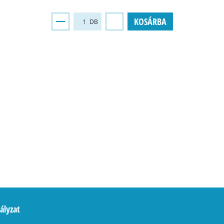
KOSÁRBA
DB
ályzat