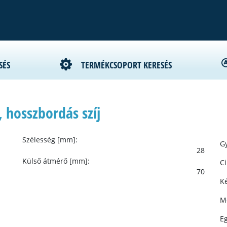
SÉS
TERMÉKCSOPORT KERESÉS
 hosszbordás szíj
Szélesség [mm]:
Gy
28
Külső átmérő [mm]:
C
70
Ké
M
E