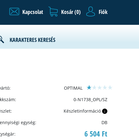
Kapcsolat
Kosár (
0
)
Fiók
KARAKTERES KERESÉS
ártó:
OPTIMAL
ikkszám:
0-N1738_OPL/SZ
szlet:
Készletinformáció
i
ennyiségi egység:
DB
6 504 Ft
gységár: