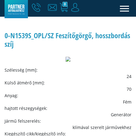
0
0-N1539S_OPL/SZ Feszítőgörgő, hosszbordás
szíj
Szélesség [mm]:
24
Külső átmérő [mm]:
70
Anyag:
Fém
hajtott részegységek:
Generátor
Jármű felszerelés:
klímával szerelt járművekhez
Kiegészítő cikk/kiegészítő info: