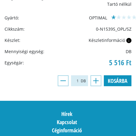
Tartó nélkül
Gyártó:
OPTIMAL
Cikkszám:
0-N1539S_OPL/SZ
Készlet:
Készletinformáció
i
Mennyiségi egység:
DB
5 516 Ft
Egységár:
KOSÁRBA
DB
Hírek
Kapcsolat
Céginformáció