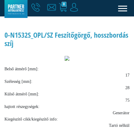
0
0-N1532S_OPL/SZ Feszítőgörgő, hosszbordás
szíj
Belső átmérő [mm]:
17
Szélesség [mm]:
28
Külső átmérő [mm]:
75
hajtott részegységek:
Generátor
Kiegészítő cikk/kiegészítő info:
Tartó nélkül