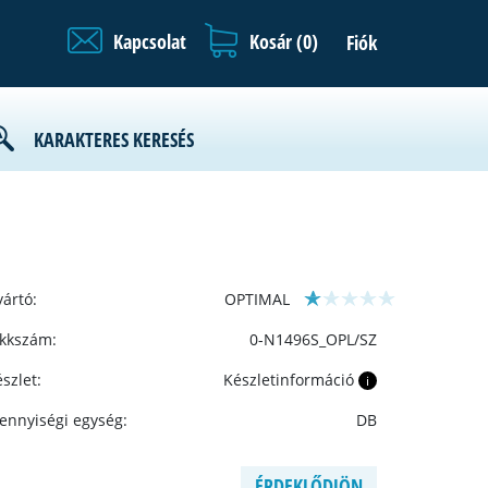
Kapcsolat
Kosár (
0
)
Fiók
KARAKTERES KERESÉS
ártó:
OPTIMAL
ikkszám:
0-N1496S_OPL/SZ
szlet:
Készletinformáció
i
ennyiségi egység:
DB
ÉRDEKLŐDJÖN