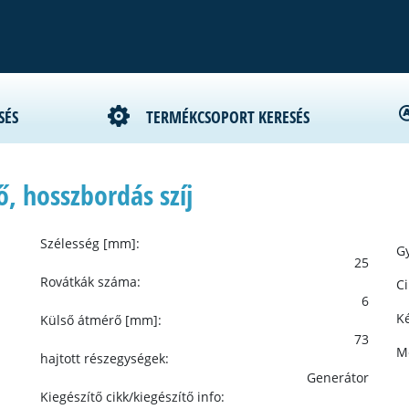
SÉS
TERMÉKCSOPORT KERESÉS
, hosszbordás szíj
Szélesség [mm]:
Gy
25
Rovátkák száma:
C
6
Ké
Külső átmérő [mm]:
73
M
hajtott részegységek:
Generátor
Kiegészítő cikk/kiegészítő info: