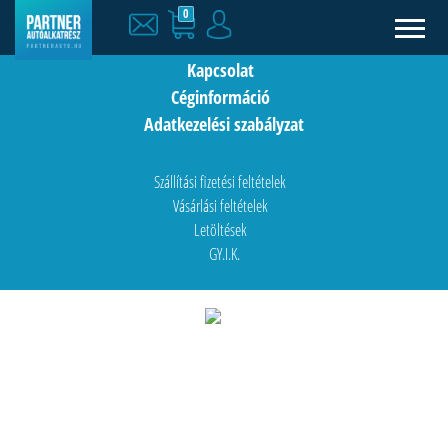
0
Hírek
Kapcsolat
Céginformáció
Adatkezelési szabályzat
Szállítási fizetési feltételek
Vásárlási feltételek
Letöltések
GY.I.K.