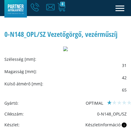
0
0-N148_OPL/SZ Vezetőgörgő, vezérműszíj
Szélesség [mm]:
31
Magasság [mm]:
42
Külső átmérő [mm]:
65
Gyártó:
OPTIMAL
Cikkszám:
0-N148_OPL/SZ
Készlet:
Készletinformáció
i