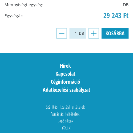
Mennyiségi egység:
DB
29 243 Ft
Egységár:
KOSÁRBA
DB
Hírek
Kapcsolat
Céginformáció
Adatkezelési szabályzat
Szállítási fizetési feltételek
Vásárlási feltételek
Letöltések
GY.I.K.