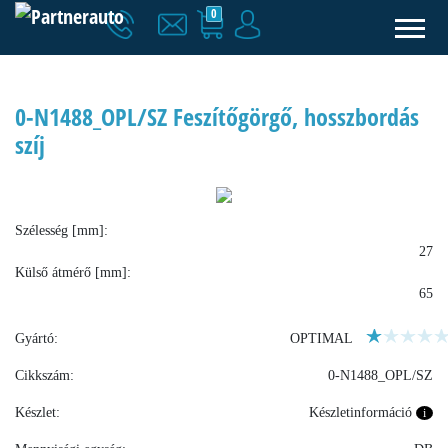
0
0-N1488_OPL/SZ Feszítőgörgő, hosszbordás
szíj
Szélesség [mm]:
27
Külső átmérő [mm]:
65
Gyártó:
OPTIMAL
Cikkszám:
0-N1488_OPL/SZ
Készlet:
Készletinformáció
i