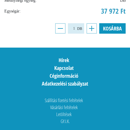
Mennyiségi egység:
DB
37 972 Ft
Egységár:
KOSÁRBA
DB
Hírek
Kapcsolat
Céginformáció
Adatkezelési szabályzat
Szállítási fizetési feltételek
Vásárlási feltételek
Letöltések
GY.I.K.