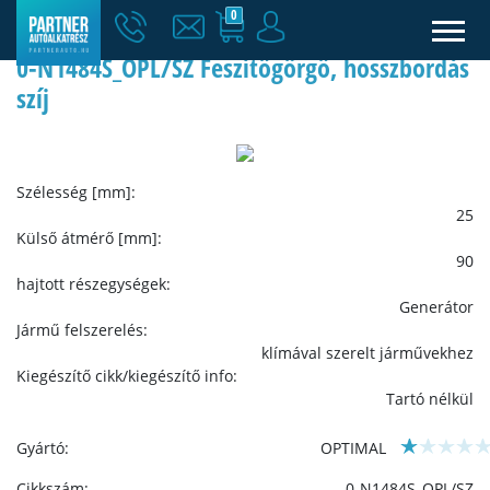
0
0-N1484S_OPL/SZ Feszítőgörgő, hosszbordás
szíj
Szélesség [mm]:
25
Külső átmérő [mm]:
90
hajtott részegységek:
Generátor
Jármű felszerelés:
klímával szerelt járművekhez
Kiegészítő cikk/kiegészítő info:
Tartó nélkül
Gyártó:
OPTIMAL
Cikkszám:
0-N1484S_OPL/SZ