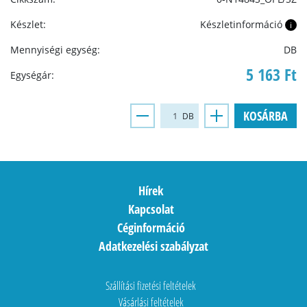
Készlet:
Készletinformáció
i
Mennyiségi egység:
DB
5 163 Ft
Egységár:
KOSÁRBA
DB
Hírek
Kapcsolat
Céginformáció
Adatkezelési szabályzat
Szállítási fizetési feltételek
Vásárlási feltételek