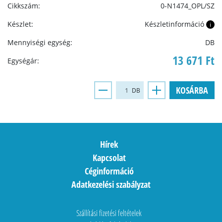
Cikkszám:
0-N1474_OPL/SZ
Készlet:
Készletinformáció
i
Mennyiségi egység:
DB
13 671 Ft
Egységár:
KOSÁRBA
DB
Hírek
Kapcsolat
Céginformáció
Adatkezelési szabályzat
Szállítási fizetési feltételek