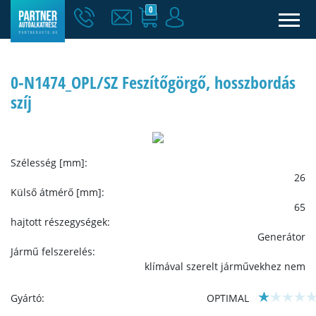
0
0-N1474_OPL/SZ Feszítőgörgő, hosszbordás
szíj
Szélesség [mm]:
26
Külső átmérő [mm]:
65
hajtott részegységek:
Generátor
Jármű felszerelés:
klímával szerelt járművekhez nem
Gyártó:
OPTIMAL