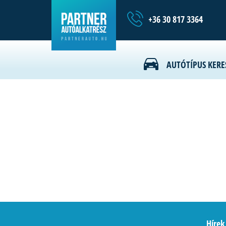
+36 30 817 3364
0-N1470_OPL/SZ Feszítőgörgő,
AUTÓTÍPUS KERE
Hírek