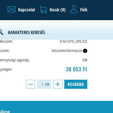
Kapcsolat
Kosár (
0
)
Fiók
KARAKTERES KERESÉS
ártó:
OPTIMAL
ikkszám:
0-N1470_OPL/SZ
szlet:
Készletinformáció
i
ennyiségi egység:
DB
38 053 Ft
gységár:
KOSÁRBA
DB
ályzat