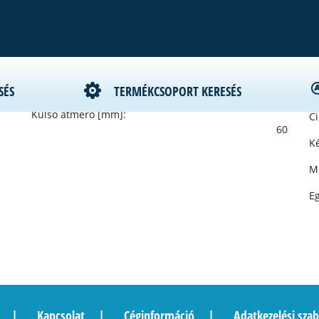
 hosszbordás szíj
Szélesség [mm]:
SÉS
TERMÉKCSOPORT KERESÉS
Gy
26
Külső átmérő [mm]:
C
60
Ké
M
E
Kapcsolat
Céginformáció
Adatkezelési szab