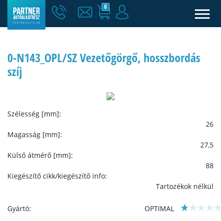
0
0-N143_OPL/SZ Vezetőgörgő, hosszbordás
szíj
Szélesség [mm]:
26
Magasság [mm]:
27,5
Külső átmérő [mm]:
88
Kiegészítő cikk/kiegészítő info:
Tartozékok nélkül
Gyártó:
OPTIMAL