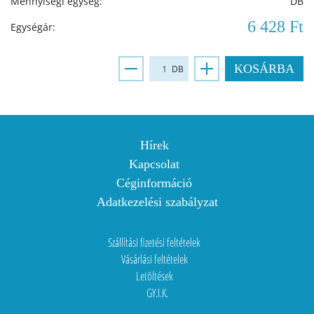
Mennyiségi egység:
DB
6 428 Ft
Egységár:
KOSÁRBA
DB
Hírek
Kapcsolat
Céginformáció
Adatkezelési szabályzat
Szállítási fizetési feltételek
Vásárlási feltételek
Letöltések
GY.I.K.