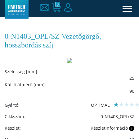
0
0-N1403_OPL/SZ Vezetőgörgő,
hosszbordás szíj
Szélesség [mm]:
25
Külső átmérő [mm]:
90
Gyártó:
OPTIMAL
Cikkszám:
0-N1403_OPL/SZ
Készlet:
Készletinformáció
i