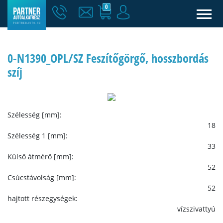
0
0-N1390_OPL/SZ Feszítőgörgő, hosszbordás
szíj
Szélesség [mm]:
18
Szélesség 1 [mm]:
33
Külső átmérő [mm]:
52
Csúcstávolság [mm]:
52
hajtott részegységek:
vízszivattyú