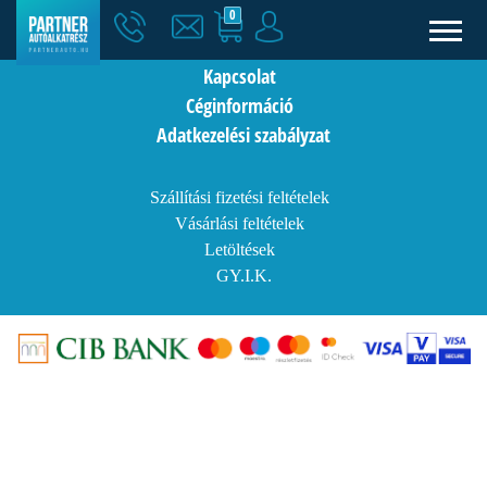
0
Hírek
Kapcsolat
Céginformáció
Adatkezelési szabályzat
Szállítási fizetési feltételek
Vásárlási feltételek
Letöltések
GY.I.K.