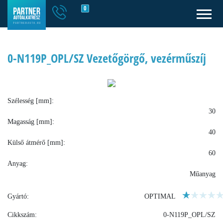
0
0-N119P_OPL/SZ Vezetőgörgő, vezérműszíj
Szélesség [mm]:
30
Magasság [mm]:
40
Külső átmérő [mm]:
60
Anyag:
Műanyag
Gyártó:
OPTIMAL
Cikkszám:
0-N119P_OPL/SZ