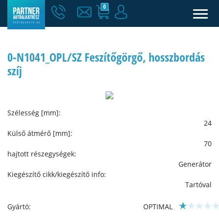
0
0-N1041_OPL/SZ Feszítőgörgő, hosszbordás
szíj
Szélesség [mm]:
24
Külső átmérő [mm]:
70
hajtott részegységek:
Generátor
Kiegészítő cikk/kiegészítő info:
Tartóval
Gyártó:
OPTIMAL