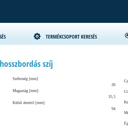
SÉS
TERMÉKCSOPORT KERESÉS
hosszbordás szíj
Szélesség [mm]:
Gy
26
Magasság [mm]:
Ci
35,5
Ké
Külső átmérő [mm]:
94
Me
Eg