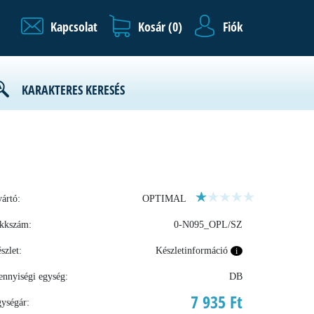
Kapcsolat
Kosár (
0
)
Fiók
KARAKTERES KERESÉS
ártó:
OPTIMAL
kkszám:
0-N095_OPL/SZ
szlet:
Készletinformáció
i
nnyiségi egység:
DB
7 935 Ft
ységár: