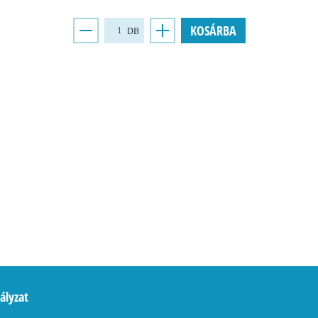
KOSÁRBA
DB
ályzat