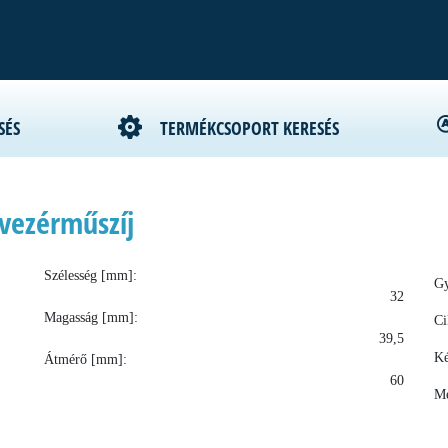
SÉS
TERMÉKCSOPORT KERESÉS
vezérműszíj
Szélesség [mm]:
Gy
32
Magasság [mm]:
Ci
39,5
Ké
Átmérő [mm]:
60
Me