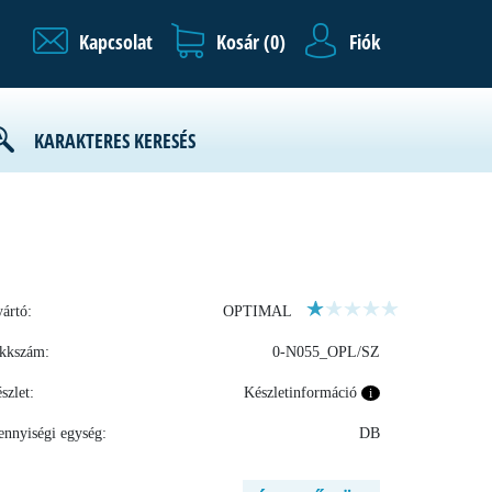
Kapcsolat
Kosár (
0
)
Fiók
KARAKTERES KERESÉS
ártó:
OPTIMAL
kkszám:
0-N055_OPL/SZ
szlet:
Készletinformáció
i
nnyiségi egység:
DB