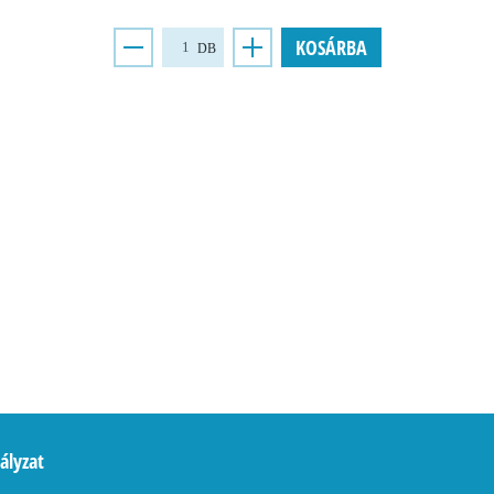
KOSÁRBA
DB
ályzat