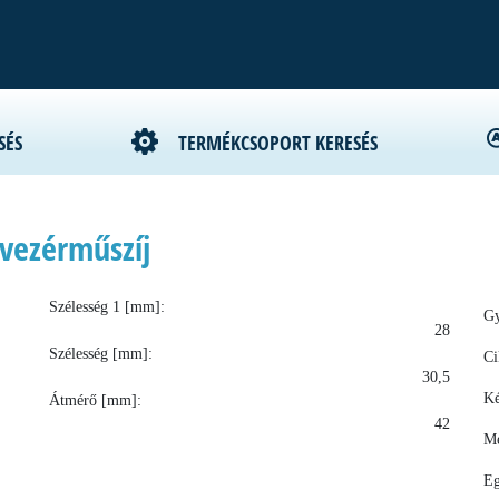
SÉS
TERMÉKCSOPORT KERESÉS
vezérműszíj
Szélesség 1 [mm]:
Gy
28
Szélesség [mm]:
Ci
30,5
Ké
Átmérő [mm]:
42
Me
Eg