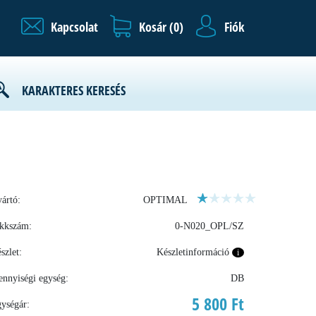
Kapcsolat
Kosár (
0
)
Fiók
KARAKTERES KERESÉS
ártó:
OPTIMAL
kkszám:
0-N020_OPL/SZ
szlet:
Készletinformáció
i
nnyiségi egység:
DB
5 800 Ft
ységár: