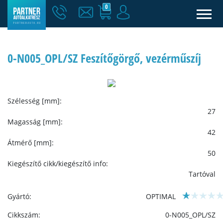
0
0-N005_OPL/SZ Feszítőgörgő, vezérműszíj
Szélesség [mm]:
27
Magasság [mm]:
42
Átmérő [mm]:
50
Kiegészítő cikk/kiegészítő info:
Tartóval
Gyártó:
OPTIMAL
Cikkszám:
0-N005_OPL/SZ