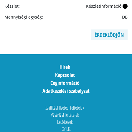
Készlet:
Készletinformáció
i
Mennyiségi egység:
DB
ÉRDEKLŐDJÖN
Hírek
Kapcsolat
Céginformáció
Adatkezelési szabályzat
Szállítási fizetési feltételek
Vásárlási feltételek
Letöltések
GY.I.K.