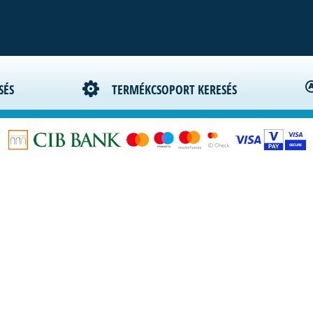
Kapcsolat
Céginformáció
Adatkezelési szab
SÉS
TERMÉKCSOPORT KERESÉS
Szállítási fizetési feltételek
Vásárlási feltételek
Letöltések
GY.I.K.