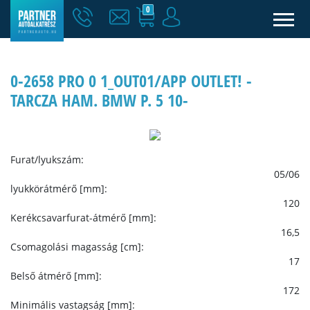
0
0-2658 PRO 0 1_OUT01/APP OUTLET! -
TARCZA HAM. BMW P. 5 10-
Furat/lyukszám:
05/06
lyukkörátmérő [mm]:
120
Kerékcsavarfurat-átmérő [mm]:
16,5
Csomagolási magasság [cm]:
17
Belső átmérő [mm]:
172
Minimális vastagság [mm]: