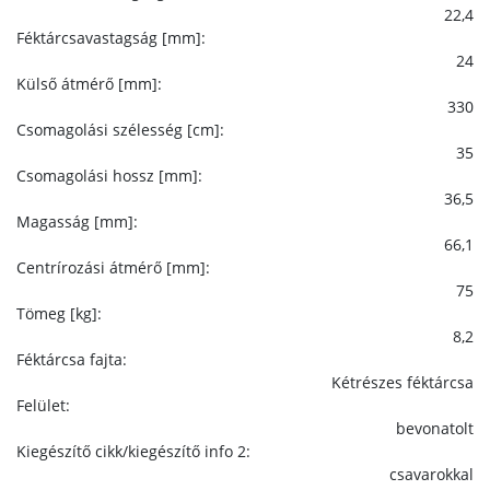
22,4
Féktárcsavastagság [mm]:
24
Külső átmérő [mm]:
330
Csomagolási szélesség [cm]:
35
Csomagolási hossz [mm]:
36,5
Magasság [mm]:
66,1
Centrírozási átmérő [mm]:
75
Tömeg [kg]:
8,2
Féktárcsa fajta:
Kétrészes féktárcsa
Felület:
bevonatolt
Kiegészítő cikk/kiegészítő info 2:
csavarokkal