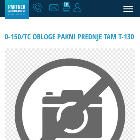
0
0-150/TC OBLOGE PAKNI PREDNJE TAM T-130