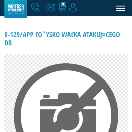
0
0-129/APP ťO˝YSKO WAťKA ATAKUJ¤CEGO
DB