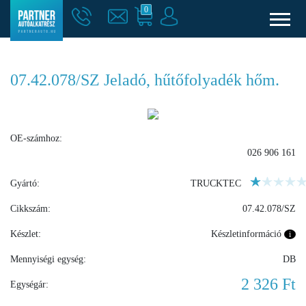
0
07.42.078/SZ Jeladó, hűtőfolyadék hőm.
OE-számhoz:
026 906 161
Gyártó:
TRUCKTEC
Cikkszám:
07.42.078/SZ
Készlet:
Készletinformáció
i
Mennyiségi egység:
DB
2 326 Ft
Egységár: