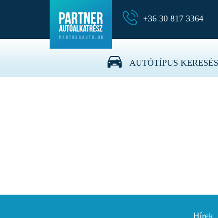
+36 30 817 3364
07.38.063/SZ Üzemanyagsz
AUTÓTÍPUS KERESÉ
Hírek