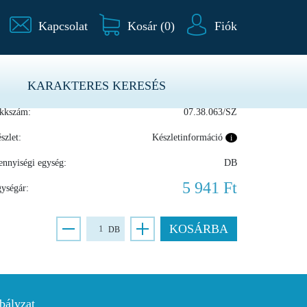
Kapcsolat
Kosár (
0
)
Fiók
KARAKTERES KERESÉS
ártó:
TRUCKTEC
kkszám:
07.38.063/SZ
szlet:
Készletinformáció
i
nnyiségi egység:
DB
5 941 Ft
ységár:
KOSÁRBA
DB
bályzat