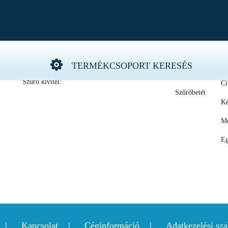
űrő
OE-számhoz:
Gy
S
TERMÉKCSOPORT KERESÉS
4M0 127 434 G
Szűrő kivitel:
Ci
Szűrőbetét
Ké
Me
Eg
Kapcsolat
Céginformáció
Adatkezelési sza