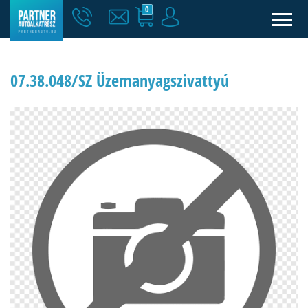
0
07.38.048/SZ Üzemanyagszivattyú